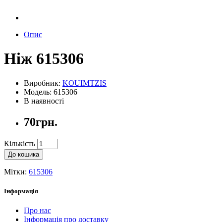
Опис
Ніж 615306
Виробник:
KOUIMTZIS
Модель: 615306
В наявності
70грн.
Кількість
До кошика
Мітки:
615306
Інформація
Про нас
Інформація про доставку