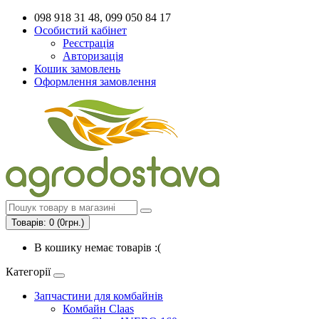
098 918 31 48, 099 050 84 17
Особистий кабінет
Реєстрація
Авторизація
Кошик замовлень
Оформлення замовлення
Товарів: 0 (0грн.)
В кошику немає товарів :(
Категорії
Запчастини для комбайнів
Комбайн Claas