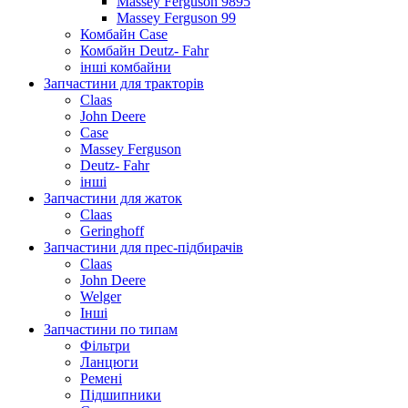
Massey Ferguson 9895
Massey Ferguson 99
Комбайн Case
Комбайн Deutz- Fahr
інші комбайни
Запчастини для тракторів
Claas
John Deere
Case
Massey Ferguson
Deutz- Fahr
інші
Запчастини для жаток
Claas
Geringhoff
Запчастини для прес-підбирачів
Claas
John Deere
Welger
Інші
Запчастини по типам
Фільтри
Ланцюги
Ремені
Підшипники