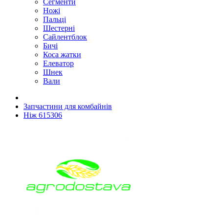
Сегменти
Ножі
Пальці
Шестерні
Сайлентблок
Бичі
Коса жатки
Елеватор
Шнек
Вали
Запчастини для комбайнів
Ніж 615306