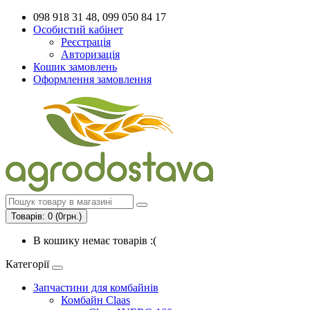
098 918 31 48, 099 050 84 17
Особистий кабінет
Реєстрація
Авторизація
Кошик замовлень
Оформлення замовлення
Товарів: 0 (0грн.)
В кошику немає товарів :(
Категорії
Запчастини для комбайнів
Комбайн Claas