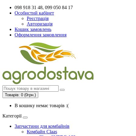
098 918 31 48, 099 050 84 17
Особистий кабінет
Реєстрація
Авторизація
Кошик замовлень
Оформлення замовлення
Товарів: 0 (0грн.)
В кошику немає товарів :(
Категорії
Запчастини для комбайнів
Комбайн Claas