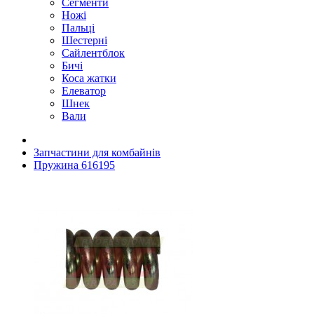
Сегменти
Ножі
Пальці
Шестерні
Сайлентблок
Бичі
Коса жатки
Елеватор
Шнек
Вали
Запчастини для комбайнів
Пружина 616195