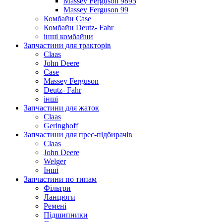
Massey Ferguson 9895
Massey Ferguson 99
Комбайн Case
Комбайн Deutz- Fahr
інші комбайни
Запчастини для тракторів
Claas
John Deere
Case
Massey Ferguson
Deutz- Fahr
інші
Запчастини для жаток
Claas
Geringhoff
Запчастини для прес-підбирачів
Claas
John Deere
Welger
Інші
Запчастини по типам
Фільтри
Ланцюги
Ремені
Підшипники