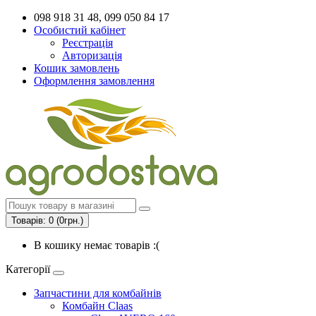
098 918 31 48, 099 050 84 17
Особистий кабінет
Реєстрація
Авторизація
Кошик замовлень
Оформлення замовлення
Товарів: 0 (0грн.)
В кошику немає товарів :(
Категорії
Запчастини для комбайнів
Комбайн Claas