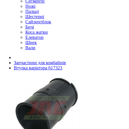
Сегменти
Ножі
Пальці
Шестерні
Сайлентблок
Бичі
Коса жатки
Елеватор
Шнек
Вали
Запчастини для комбайнів
Втулка варіатора 617323