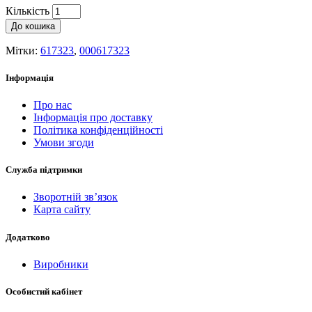
Кількість
До кошика
Мітки:
617323
,
000617323
Інформація
Про нас
Інформація про доставку
Політика конфіденційності
Умови згоди
Служба підтримки
Зворотній зв’язок
Карта сайту
Додатково
Виробники
Особистий кабінет