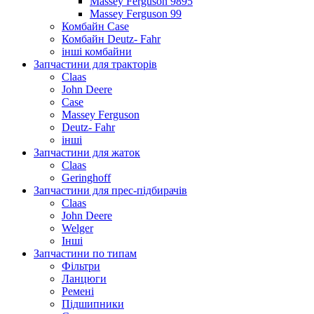
Massey Ferguson 9895
Massey Ferguson 99
Комбайн Case
Комбайн Deutz- Fahr
інші комбайни
Запчастини для тракторів
Claas
John Deere
Case
Massey Ferguson
Deutz- Fahr
інші
Запчастини для жаток
Claas
Geringhoff
Запчастини для прес-підбирачів
Claas
John Deere
Welger
Інші
Запчастини по типам
Фільтри
Ланцюги
Ремені
Підшипники