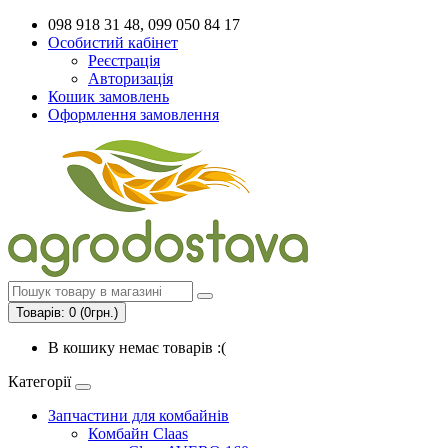
098 918 31 48, 099 050 84 17
Особистий кабінет
Реєстрація
Авторизація
Кошик замовлень
Оформлення замовлення
Товарів: 0 (0грн.)
В кошику немає товарів :(
Категорії
Запчастини для комбайнів
Комбайн Claas