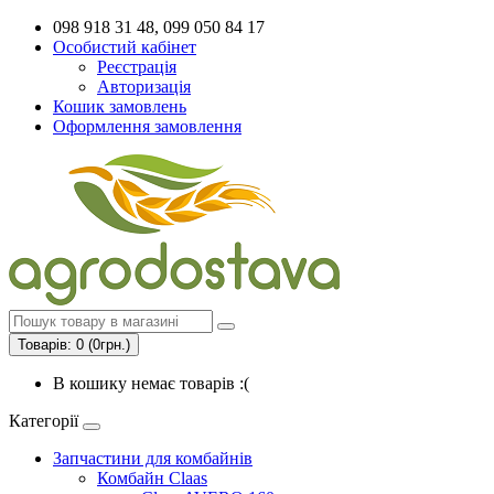
098 918 31 48, 099 050 84 17
Особистий кабінет
Реєстрація
Авторизація
Кошик замовлень
Оформлення замовлення
Товарів: 0 (0грн.)
В кошику немає товарів :(
Категорії
Запчастини для комбайнів
Комбайн Claas