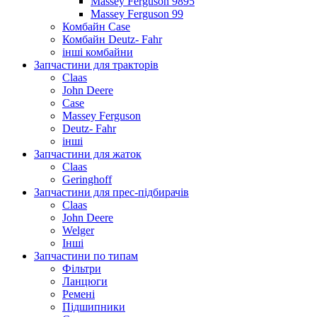
Massey Ferguson 9895
Massey Ferguson 99
Комбайн Case
Комбайн Deutz- Fahr
інші комбайни
Запчастини для тракторів
Claas
John Deere
Case
Massey Ferguson
Deutz- Fahr
інші
Запчастини для жаток
Claas
Geringhoff
Запчастини для прес-підбирачів
Claas
John Deere
Welger
Інші
Запчастини по типам
Фільтри
Ланцюги
Ремені
Підшипники