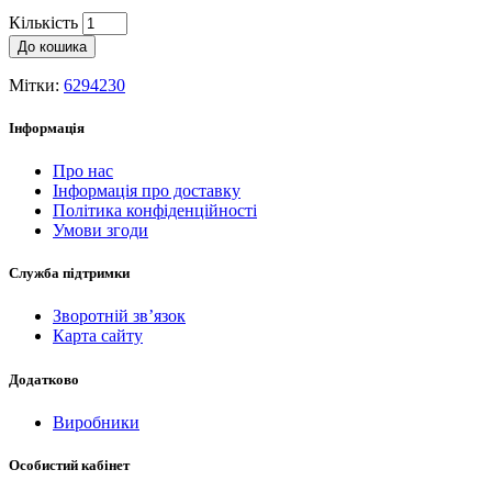
Кількість
До кошика
Мітки:
6294230
Інформація
Про нас
Інформація про доставку
Політика конфіденційності
Умови згоди
Служба підтримки
Зворотній зв’язок
Карта сайту
Додатково
Виробники
Особистий кабінет