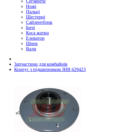
Сегменти
Ножі
Пальці
Шестерні
Сайлентблок
Бичі
Коса жатки
Елеватор
Шнек
Вали
Запчастини для комбайнів
Корпус з підшипником JHB 629423