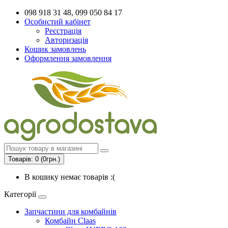
098 918 31 48, 099 050 84 17
Особистий кабінет
Реєстрація
Авторизація
Кошик замовлень
Оформлення замовлення
Товарів: 0 (0грн.)
В кошику немає товарів :(
Категорії
Запчастини для комбайнів
Комбайн Claas