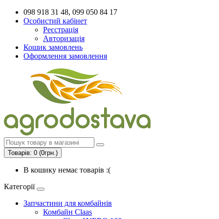
098 918 31 48, 099 050 84 17
Особистий кабінет
Реєстрація
Авторизація
Кошик замовлень
Оформлення замовлення
Товарів: 0 (0грн.)
В кошику немає товарів :(
Категорії
Запчастини для комбайнів
Комбайн Claas