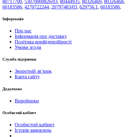
80717700
,
53070000826/03
,
80444935
,
80326469
,
80326468
,
60183586
,
4270722244
,
20797483/03
,
629756.1
,
60183586
,
Інформація
Про нас
Інформація про доставку
Політика конфіденційності
Умови згоди
Служба підтримки
Зворотній зв’язок
Карта сайту
Додатково
Виробники
Особистий кабінет
Особистий кабінет
Історія замовлень