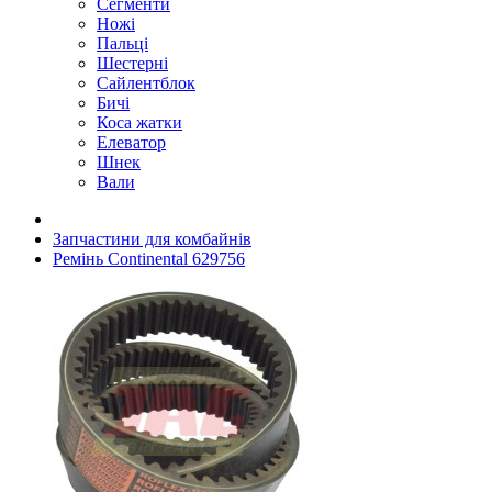
Сегменти
Ножі
Пальці
Шестерні
Сайлентблок
Бичі
Коса жатки
Елеватор
Шнек
Вали
Запчастини для комбайнів
Ремінь Continental 629756