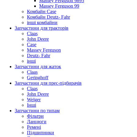
Massey Ferguson 9895
Massey Ferguson 99
Комбайн Case
Комбайн Deutz- Fahr
інші комбайни
Запчастини для тракторів
Claas
John Deere
Case
Massey Ferguson
Deutz- Fahr
інші
Запчастини для жаток
Claas
Geringhoff
Запчастини для прес-підбирачів
Claas
John Deere
Welger
Інші
Запчастини по типам
Фільтри
Ланцюги
Ремені
Підшипники