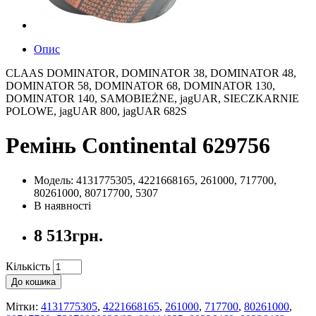
Опис
CLAAS DOMINATOR, DOMINATOR 38, DOMINATOR 48,
DOMINATOR 58, DOMINATOR 68, DOMINATOR 130,
DOMINATOR 140, SAMOBIEŻNE, jagUAR, SIECZKARNIE
POLOWE, jagUAR 800, jagUAR 682S
Ремінь Continental 629756
Модель: 4131775305, 4221668165, 261000, 717700,
80261000, 80717700, 5307
В наявності
8 513грн.
Кількість
До кошика
Мітки:
4131775305
,
4221668165
,
261000
,
717700
,
80261000
,