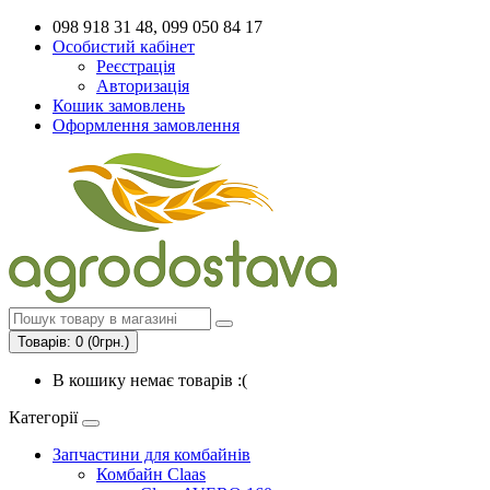
098 918 31 48, 099 050 84 17
Особистий кабінет
Реєстрація
Авторизація
Кошик замовлень
Оформлення замовлення
Товарів: 0 (0грн.)
В кошику немає товарів :(
Категорії
Запчастини для комбайнів
Комбайн Claas