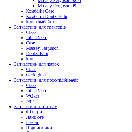
Massey Ferguson 9895
Massey Ferguson 99
Комбайн Case
Комбайн Deutz- Fahr
інші комбайни
Запчастини для тракторів
Claas
John Deere
Case
Massey Ferguson
Deutz- Fahr
інші
Запчастини для жаток
Claas
Geringhoff
Запчастини для прес-підбирачів
Claas
John Deere
Welger
Інші
Запчастини по типам
Фільтри
Ланцюги
Ремені
Підшипники