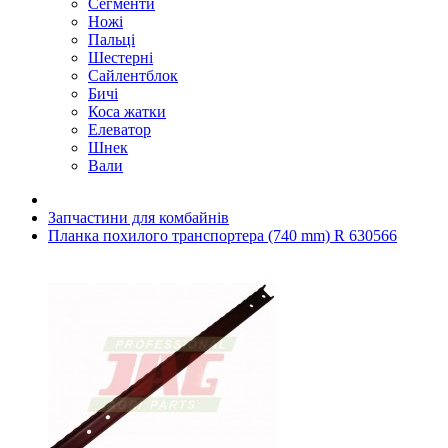
Сегменти
Ножі
Пальці
Шестерні
Сайлентблок
Бичі
Коса жатки
Елеватор
Шнек
Вали
Запчастини для комбайнів
Планка похилого транспортера (740 mm) R 630566