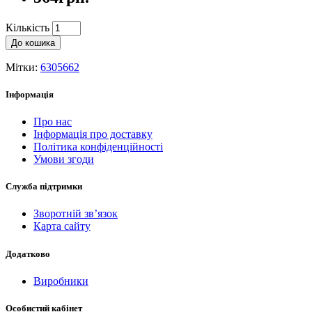
Кількість
До кошика
Мітки:
6305662
Інформація
Про нас
Інформація про доставку
Політика конфіденційності
Умови згоди
Служба підтримки
Зворотній зв’язок
Карта сайту
Додатково
Виробники
Особистий кабінет