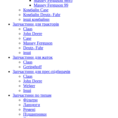
Massey Ferguson 9895
Massey Ferguson 99
Комбайн Case
Комбайн Deutz- Fahr
інші комбайни
Запчастини для тракторів
Claas
John Deere
Case
Massey Ferguson
Deutz- Fahr
інші
Запчастини для жаток
Claas
Geringhoff
Запчастини для прес-підбирачів
Claas
John Deere
Welger
Інші
Запчастини по типам
Фільтри
Ланцюги
Ремені
Підшипники