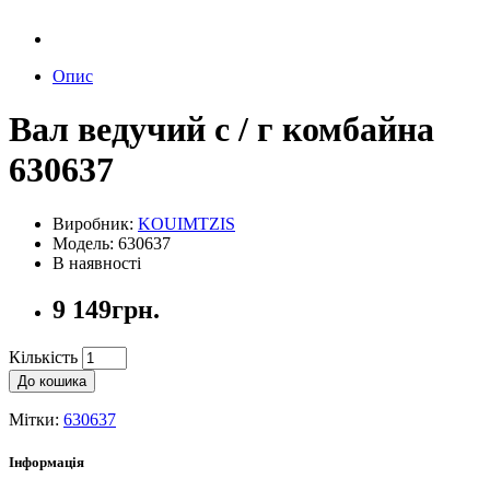
Опис
Вал ведучий с / г комбайна
630637
Виробник:
KOUIMTZIS
Модель: 630637
В наявності
9 149грн.
Кількість
До кошика
Мітки:
630637
Інформація