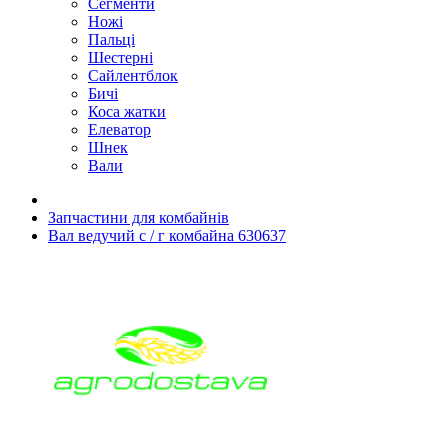
Сегменти
Ножі
Пальці
Шестерні
Сайлентблок
Бичі
Коса жатки
Елеватор
Шнек
Вали
Запчастини для комбайнів
Вал ведучий с / г комбайна 630637