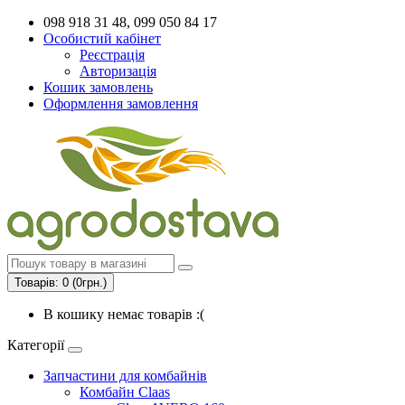
098 918 31 48, 099 050 84 17
Особистий кабінет
Реєстрація
Авторизація
Кошик замовлень
Оформлення замовлення
Товарів: 0 (0грн.)
В кошику немає товарів :(
Категорії
Запчастини для комбайнів
Комбайн Claas