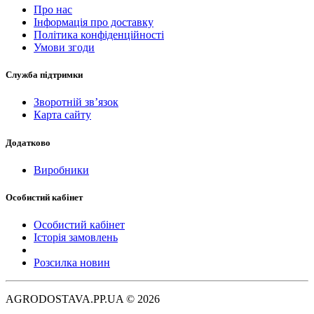
Про нас
Інформація про доставку
Політика конфіденційності
Умови згоди
Служба підтримки
Зворотній зв’язок
Карта сайту
Додатково
Виробники
Особистий кабінет
Особистий кабінет
Історія замовлень
Розсилка новин
AGRODOSTAVA.PP.UA © 2026