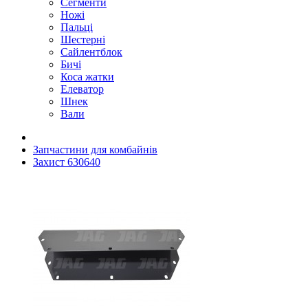
Сегменти
Ножі
Пальці
Шестерні
Сайлентблок
Бичі
Коса жатки
Елеватор
Шнек
Вали
Запчастини для комбайнів
Захист 630640