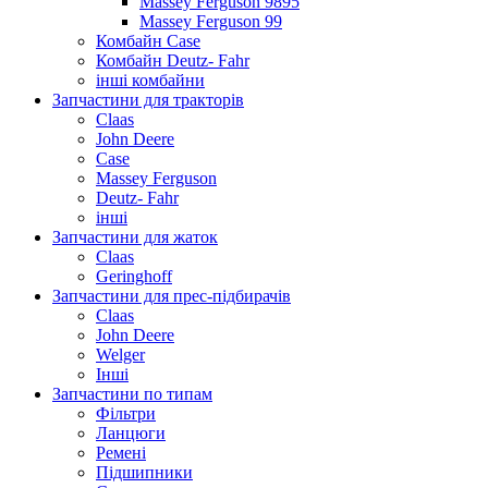
Massey Ferguson 9895
Massey Ferguson 99
Комбайн Case
Комбайн Deutz- Fahr
інші комбайни
Запчастини для тракторів
Claas
John Deere
Case
Massey Ferguson
Deutz- Fahr
інші
Запчастини для жаток
Claas
Geringhoff
Запчастини для прес-підбирачів
Claas
John Deere
Welger
Інші
Запчастини по типам
Фільтри
Ланцюги
Ремені
Підшипники