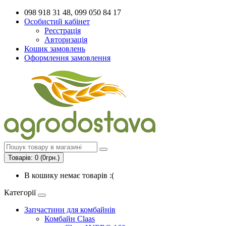
098 918 31 48, 099 050 84 17
Особистий кабінет
Реєстрація
Авторизація
Кошик замовлень
Оформлення замовлення
Товарів: 0 (0грн.)
В кошику немає товарів :(
Категорії
Запчастини для комбайнів
Комбайн Claas