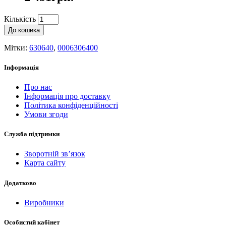
Кількість
До кошика
Мітки:
630640
,
0006306400
Інформація
Про нас
Інформація про доставку
Політика конфіденційності
Умови згоди
Служба підтримки
Зворотній зв’язок
Карта сайту
Додатково
Виробники
Особистий кабінет