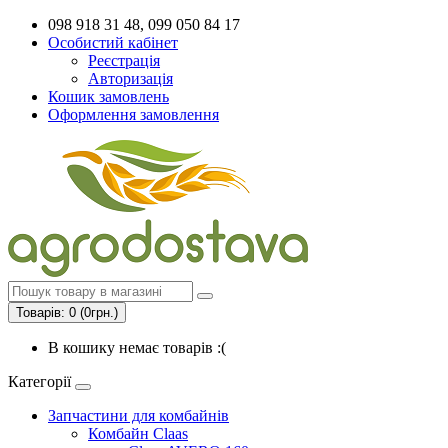
098 918 31 48, 099 050 84 17
Особистий кабінет
Реєстрація
Авторизація
Кошик замовлень
Оформлення замовлення
Товарів: 0 (0грн.)
В кошику немає товарів :(
Категорії
Запчастини для комбайнів
Комбайн Claas