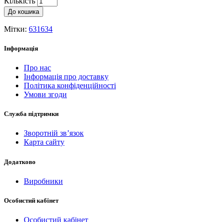
Кількість
До кошика
Мітки:
631634
Інформація
Про нас
Інформація про доставку
Політика конфіденційності
Умови згоди
Служба підтримки
Зворотній зв’язок
Карта сайту
Додатково
Виробники
Особистий кабінет
Особистий кабінет