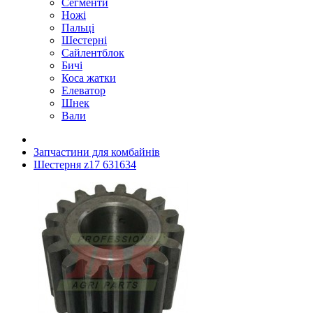
Сегменти
Ножі
Пальці
Шестерні
Сайлентблок
Бичі
Коса жатки
Елеватор
Шнек
Вали
Запчастини для комбайнів
Шестерня z17 631634