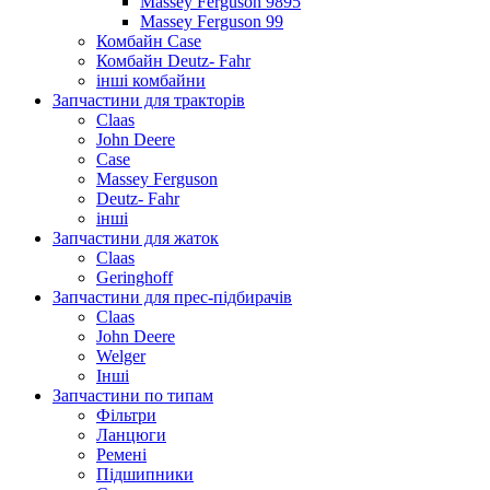
Massey Ferguson 9895
Massey Ferguson 99
Комбайн Case
Комбайн Deutz- Fahr
інші комбайни
Запчастини для тракторів
Claas
John Deere
Case
Massey Ferguson
Deutz- Fahr
інші
Запчастини для жаток
Claas
Geringhoff
Запчастини для прес-підбирачів
Claas
John Deere
Welger
Інші
Запчастини по типам
Фільтри
Ланцюги
Ремені
Підшипники