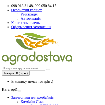
098 918 31 48, 099 050 84 17
Особистий кабінет
Реєстрація
Авторизація
Кошик замовлень
Оформлення замовлення
Товарів: 0 (0грн.)
В кошику немає товарів :(
Категорії
Запчастини для комбайнів
Комбайн Claas