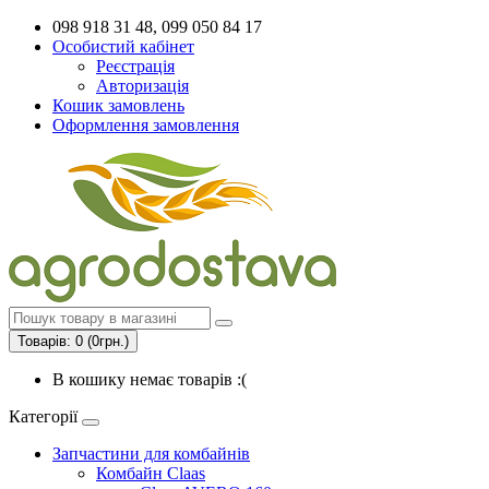
098 918 31 48, 099 050 84 17
Особистий кабінет
Реєстрація
Авторизація
Кошик замовлень
Оформлення замовлення
Товарів: 0 (0грн.)
В кошику немає товарів :(
Категорії
Запчастини для комбайнів
Комбайн Claas