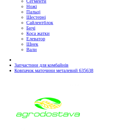
Сегменти
Ножі
Пальці
Шестерні
Сайлентблок
Бичі
Коса жатки
Елеватор
Шнек
Вали
Запчастини для комбайнів
Ковпачок маточини металевий 635638