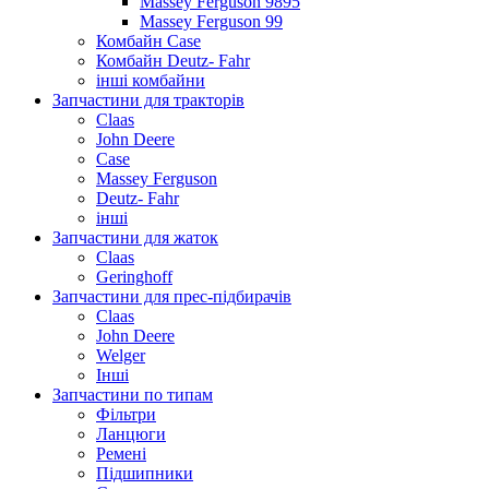
Massey Ferguson 9895
Massey Ferguson 99
Комбайн Case
Комбайн Deutz- Fahr
інші комбайни
Запчастини для тракторів
Claas
John Deere
Case
Massey Ferguson
Deutz- Fahr
інші
Запчастини для жаток
Claas
Geringhoff
Запчастини для прес-підбирачів
Claas
John Deere
Welger
Інші
Запчастини по типам
Фільтри
Ланцюги
Ремені
Підшипники