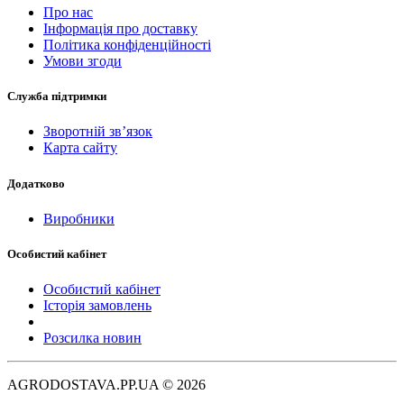
Про нас
Інформація про доставку
Політика конфіденційності
Умови згоди
Служба підтримки
Зворотній зв’язок
Карта сайту
Додатково
Виробники
Особистий кабінет
Особистий кабінет
Історія замовлень
Розсилка новин
AGRODOSTAVA.PP.UA © 2026