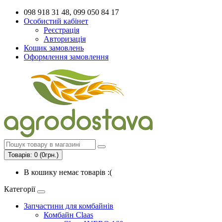
098 918 31 48, 099 050 84 17
Особистий кабінет
Реєстрація
Авторизація
Кошик замовлень
Оформлення замовлення
Товарів: 0 (0грн.)
В кошику немає товарів :(
Категорії
Запчастини для комбайнів
Комбайн Claas