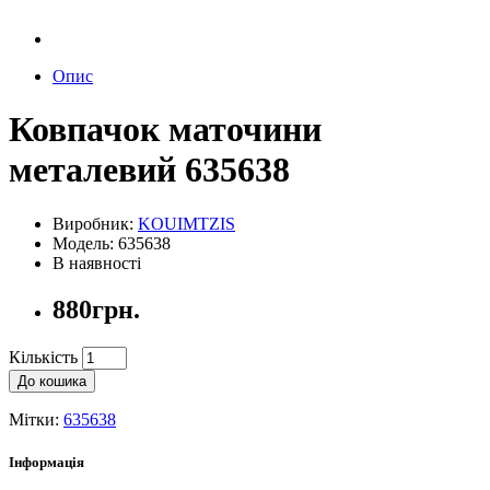
Опис
Ковпачок маточини
металевий 635638
Виробник:
KOUIMTZIS
Модель: 635638
В наявності
880грн.
Кількість
До кошика
Мітки:
635638
Інформація