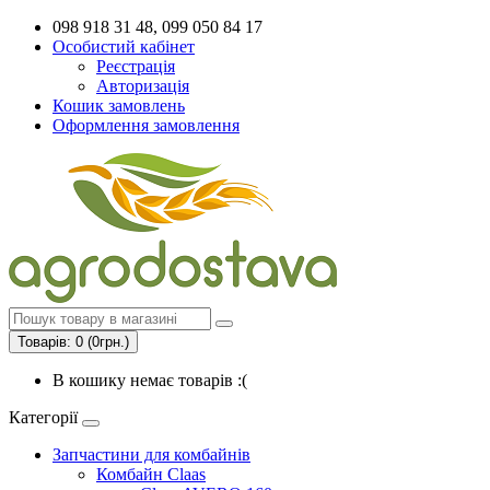
098 918 31 48, 099 050 84 17
Особистий кабінет
Реєстрація
Авторизація
Кошик замовлень
Оформлення замовлення
Товарів: 0 (0грн.)
В кошику немає товарів :(
Категорії
Запчастини для комбайнів
Комбайн Claas