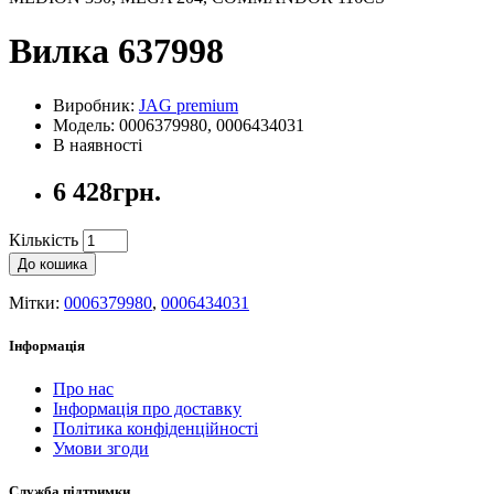
Вилка 637998
Виробник:
JAG premium
Модель: 0006379980, 0006434031
В наявності
6 428грн.
Кількість
До кошика
Мітки:
0006379980
,
0006434031
Інформація
Про нас
Інформація про доставку
Політика конфіденційності
Умови згоди
Служба підтримки