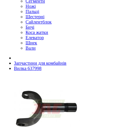
Сегменти
Ножі
Пальці
Шестерні
Сайлентблок
Бичі
Коса жатки
Елеватор
Шнек
Вали
Запчастини для комбайнів
Вилка 637998