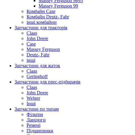
Massey Ferguson 9895
Massey Ferguson 99
Комбайн Case
Комбайн Deutz- Fahr
інші комбайни
Запчастини для тракторів
Claas
John Deere
Case
Massey Ferguson
Deutz- Fahr
інші
Запчастини для жаток
Claas
Geringhoff
Запчастини для прес-підбирачів
Claas
John Deere
Welger
Інші
Запчастини по типам
Фільтри
Ланцюги
Ремені
Підшипники