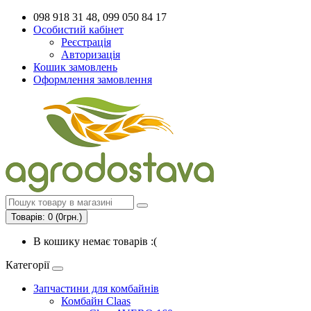
098 918 31 48, 099 050 84 17
Особистий кабінет
Реєстрація
Авторизація
Кошик замовлень
Оформлення замовлення
Товарів: 0 (0грн.)
В кошику немає товарів :(
Категорії
Запчастини для комбайнів
Комбайн Claas