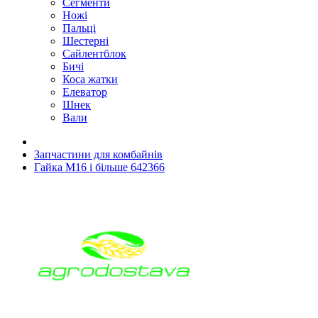
Сегменти
Ножі
Пальці
Шестерні
Сайлентблок
Бичі
Коса жатки
Елеватор
Шнек
Вали
Запчастини для комбайнів
Гайка М16 і більше 642366