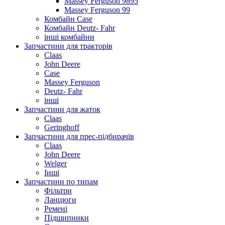
Massey Ferguson 9895
Massey Ferguson 99
Комбайн Case
Комбайн Deutz- Fahr
інші комбайни
Запчастини для тракторів
Claas
John Deere
Case
Massey Ferguson
Deutz- Fahr
інші
Запчастини для жаток
Claas
Geringhoff
Запчастини для прес-підбирачів
Claas
John Deere
Welger
Інші
Запчастини по типам
Фільтри
Ланцюги
Ремені
Підшипники