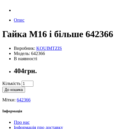
Опис
Гайка М16 і більше 642366
Виробник:
KOUIMTZIS
Модель: 642366
В наявності
404грн.
Кількість
До кошика
Мітки:
642366
Інформація
Про нас
Інформація про доставку