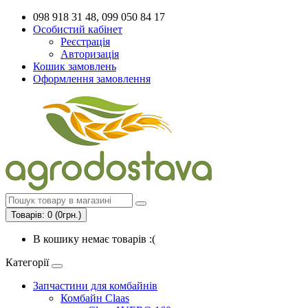
098 918 31 48, 099 050 84 17
Особистий кабінет
Реєстрація
Авторизація
Кошик замовлень
Оформлення замовлення
Товарів: 0 (0грн.)
В кошику немає товарів :(
Категорії
Запчастини для комбайнів
Комбайн Claas