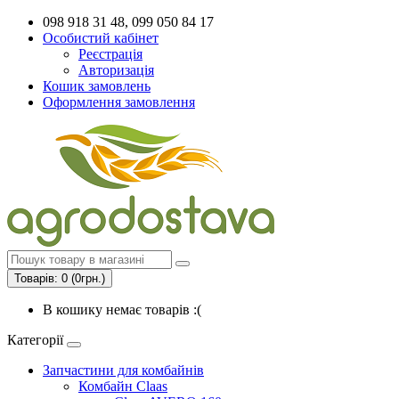
098 918 31 48, 099 050 84 17
Особистий кабінет
Реєстрація
Авторизація
Кошик замовлень
Оформлення замовлення
Товарів: 0 (0грн.)
В кошику немає товарів :(
Категорії
Запчастини для комбайнів
Комбайн Claas