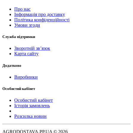
Про нас
Інформація про доставку
Політика конфіденційності
Умови згоди
Служба підтримки
Зворотній зв’язок
Карта сайту
Додатково
Виробники
Особистий кабінет
Особистий кабінет
Історія замовлень
Розсилка новин
AGRODOSTAVA.PP.UA © 2026