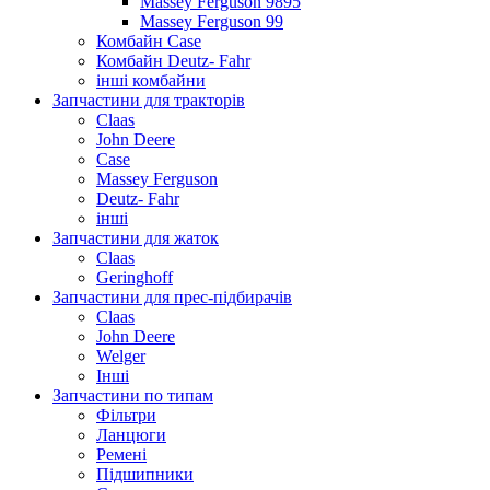
Massey Ferguson 9895
Massey Ferguson 99
Комбайн Case
Комбайн Deutz- Fahr
інші комбайни
Запчастини для тракторів
Claas
John Deere
Case
Massey Ferguson
Deutz- Fahr
інші
Запчастини для жаток
Claas
Geringhoff
Запчастини для прес-підбирачів
Claas
John Deere
Welger
Інші
Запчастини по типам
Фільтри
Ланцюги
Ремені
Підшипники