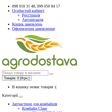
098 918 31 48, 099 050 84 17
Особистий кабінет
Реєстрація
Авторизація
Кошик замовлень
Оформлення замовлення
Товарів: 0 (0грн.)
В кошику немає товарів :(
Категорії
Запчастини для комбайнів
Комбайн Claas