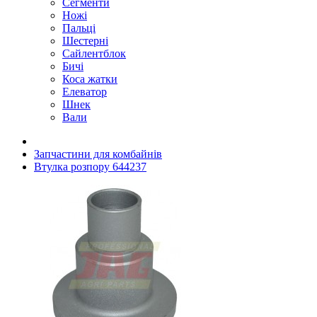
Сегменти
Ножі
Пальці
Шестерні
Сайлентблок
Бичі
Коса жатки
Елеватор
Шнек
Вали
Запчастини для комбайнів
Втулка розпору 644237