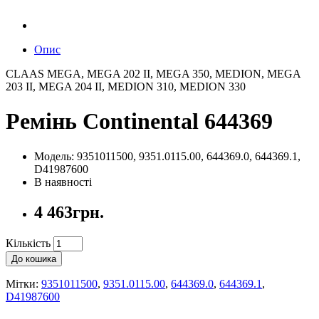
Опис
CLAAS MEGA, MEGA 202 II, MEGA 350, MEDION, MEGA
203 II, MEGA 204 II, MEDION 310, MEDION 330
Ремінь Continental 644369
Модель: 9351011500, 9351.0115.00, 644369.0, 644369.1,
D41987600
В наявності
4 463грн.
Кількість
До кошика
Мітки:
9351011500
,
9351.0115.00
,
644369.0
,
644369.1
,
D41987600