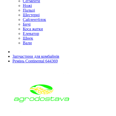
Сегменти
Ножі
Пальці
Шестерні
Сайлентблок
Бичі
Коса жатки
Елеватор
Шнек
Вали
Запчастини для комбайнів
Ремінь Continental 644369