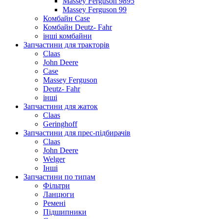
Massey Ferguson 9895
Massey Ferguson 99
Комбайн Case
Комбайн Deutz- Fahr
інші комбайни
Запчастини для тракторів
Claas
John Deere
Case
Massey Ferguson
Deutz- Fahr
інші
Запчастини для жаток
Claas
Geringhoff
Запчастини для прес-підбирачів
Claas
John Deere
Welger
Інші
Запчастини по типам
Фільтри
Ланцюги
Ремені
Підшипники