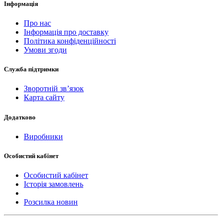
Інформація
Про нас
Інформація про доставку
Політика конфіденційності
Умови згоди
Служба підтримки
Зворотній зв’язок
Карта сайту
Додатково
Виробники
Особистий кабінет
Особистий кабінет
Історія замовлень
Розсилка новин