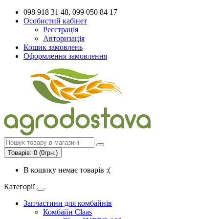
098 918 31 48, 099 050 84 17
Особистий кабінет
Реєстрація
Авторизація
Кошик замовлень
Оформлення замовлення
Товарів: 0 (0грн.)
В кошику немає товарів :(
Категорії
Запчастини для комбайнів
Комбайн Claas