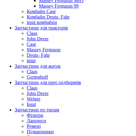
Massey Ferguson 9895
Massey Ferguson 99
Комбайн Case
Комбайн Deutz- Fahr
інші комбайни
Запчастини для тракторів
Claas
John Deere
Case
Massey Ferguson
Deutz- Fahr
інші
Запчастини для жаток
Claas
Geringhoff
Запчастини для прес-підбирачів
Claas
John Deere
Welger
Інші
Запчастини по типам
Фільтри
Ланцюги
Ремені
Підшипники