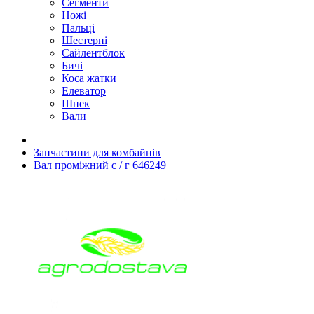
Сегменти
Ножі
Пальці
Шестерні
Сайлентблок
Бичі
Коса жатки
Елеватор
Шнек
Вали
Запчастини для комбайнів
Вал проміжний с / г 646249