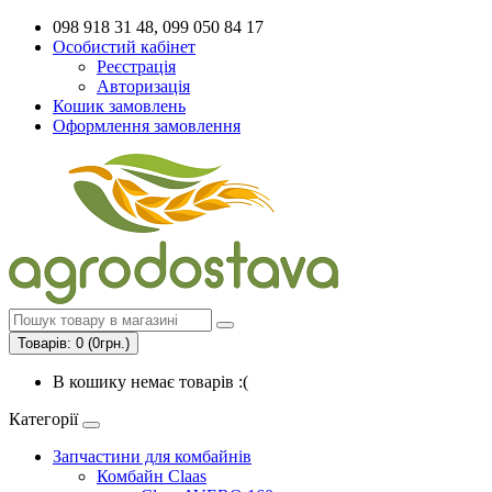
098 918 31 48, 099 050 84 17
Особистий кабінет
Реєстрація
Авторизація
Кошик замовлень
Оформлення замовлення
Товарів: 0 (0грн.)
В кошику немає товарів :(
Категорії
Запчастини для комбайнів
Комбайн Claas