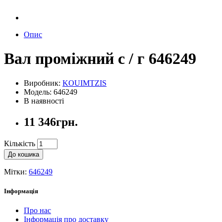
Опис
Вал проміжний с / г 646249
Виробник:
KOUIMTZIS
Модель: 646249
В наявності
11 346грн.
Кількість
До кошика
Мітки:
646249
Інформація
Про нас
Інформація про доставку