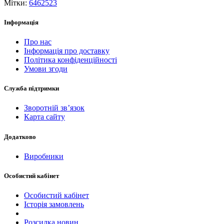
Мітки:
6462523
Інформація
Про нас
Інформація про доставку
Політика конфіденційності
Умови згоди
Служба підтримки
Зворотній зв’язок
Карта сайту
Додатково
Виробники
Особистий кабінет
Особистий кабінет
Історія замовлень
Розсилка новин