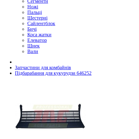
Сегменти
Ножі
Пальці
Шестерні
Сайлентблок
Бичі
Коса жатки
Елеватор
Шнек
Вали
Запчастини для комбайнів
Підбарабання для кукурудзи 646252