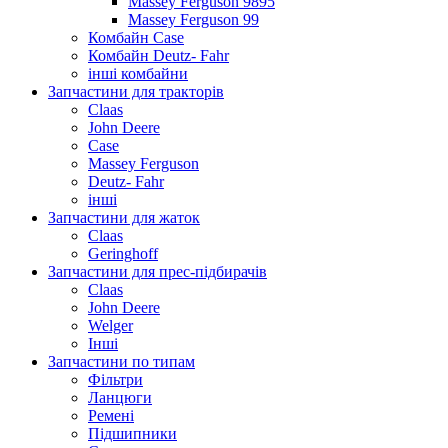
Massey Ferguson 9895
Massey Ferguson 99
Комбайн Case
Комбайн Deutz- Fahr
інші комбайни
Запчастини для тракторів
Claas
John Deere
Case
Massey Ferguson
Deutz- Fahr
інші
Запчастини для жаток
Claas
Geringhoff
Запчастини для прес-підбирачів
Claas
John Deere
Welger
Інші
Запчастини по типам
Фільтри
Ланцюги
Ремені
Підшипники