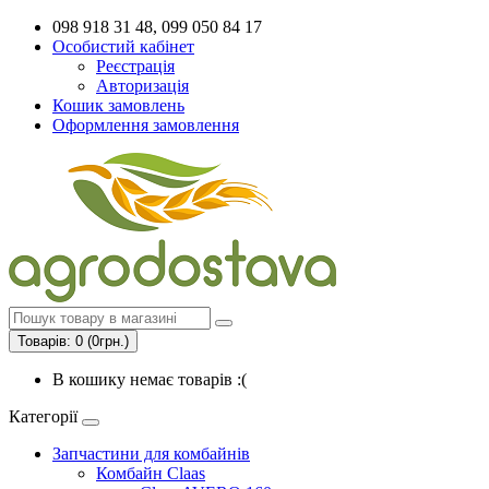
098 918 31 48, 099 050 84 17
Особистий кабінет
Реєстрація
Авторизація
Кошик замовлень
Оформлення замовлення
Товарів: 0 (0грн.)
В кошику немає товарів :(
Категорії
Запчастини для комбайнів
Комбайн Claas