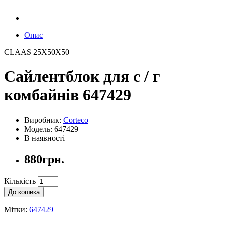
Опис
CLAAS 25X50X50
Сайлентблок для с / г
комбайнів 647429
Виробник:
Corteco
Модель: 647429
В наявності
880грн.
Кількість
До кошика
Мітки:
647429