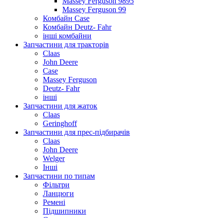
Massey Ferguson 9895
Massey Ferguson 99
Комбайн Case
Комбайн Deutz- Fahr
інші комбайни
Запчастини для тракторів
Claas
John Deere
Case
Massey Ferguson
Deutz- Fahr
інші
Запчастини для жаток
Claas
Geringhoff
Запчастини для прес-підбирачів
Claas
John Deere
Welger
Інші
Запчастини по типам
Фільтри
Ланцюги
Ремені
Підшипники