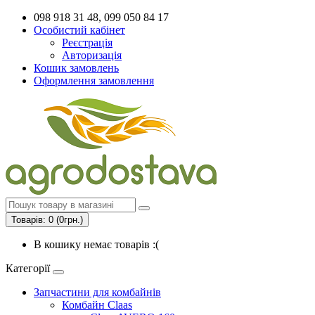
098 918 31 48, 099 050 84 17
Особистий кабінет
Реєстрація
Авторизація
Кошик замовлень
Оформлення замовлення
Товарів: 0 (0грн.)
В кошику немає товарів :(
Категорії
Запчастини для комбайнів
Комбайн Claas