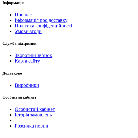
Інформація
Про нас
Інформація про доставку
Політика конфіденційності
Умови згоди
Служба підтримки
Зворотній зв’язок
Карта сайту
Додатково
Виробники
Особистий кабінет
Особистий кабінет
Історія замовлень
Розсилка новин