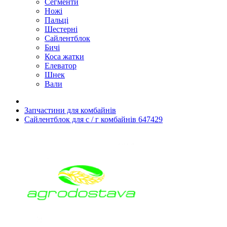
Сегменти
Ножі
Пальці
Шестерні
Сайлентблок
Бичі
Коса жатки
Елеватор
Шнек
Вали
Запчастини для комбайнів
Сайлентблок для с / г комбайнів 647429