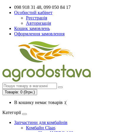
098 918 31 48, 099 050 84 17
Особистий кабінет
Реєстрація
Авторизація
Кошик замовлень
Оформлення замовлення
Товарів: 0 (0грн.)
В кошику немає товарів :(
Категорії
Запчастини для комбайнів
Комбайн Claas