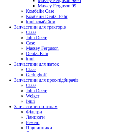
Massey Ferguson 9895
Massey Ferguson 99
Комбайн Case
Комбайн Deutz- Fahr
інші комбайни
Запчастини для тракторів
Claas
John Deere
Case
Massey Ferguson
Deutz- Fahr
інші
Запчастини для жаток
Claas
Geringhoff
Запчастини для прес-підбирачів
Claas
John Deere
Welger
Інші
Запчастини по типам
Фільтри
Ланцюги
Ремені
Підшипники