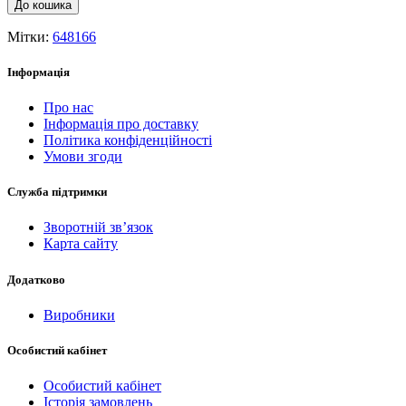
До кошика
Мітки:
648166
Інформація
Про нас
Інформація про доставку
Політика конфіденційності
Умови згоди
Служба підтримки
Зворотній зв’язок
Карта сайту
Додатково
Виробники
Особистий кабінет
Особистий кабінет
Історія замовлень