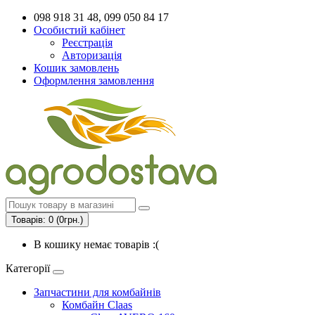
098 918 31 48, 099 050 84 17
Особистий кабінет
Реєстрація
Авторизація
Кошик замовлень
Оформлення замовлення
Товарів: 0 (0грн.)
В кошику немає товарів :(
Категорії
Запчастини для комбайнів
Комбайн Claas