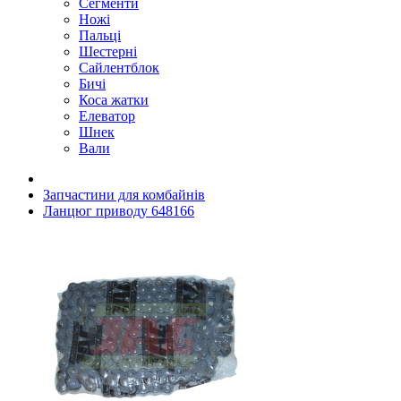
Сегменти
Ножі
Пальці
Шестерні
Сайлентблок
Бичі
Коса жатки
Елеватор
Шнек
Вали
Запчастини для комбайнів
Ланцюг приводу 648166