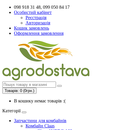
098 918 31 48, 099 050 84 17
Особистий кабінет
Реєстрація
Авторизація
Кошик замовлень
Оформлення замовлення
Товарів: 0 (0грн.)
В кошику немає товарів :(
Категорії
Запчастини для комбайнів
Комбайн Claas