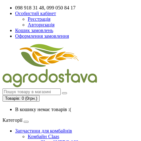
098 918 31 48, 099 050 84 17
Особистий кабінет
Реєстрація
Авторизація
Кошик замовлень
Оформлення замовлення
Товарів: 0 (0грн.)
В кошику немає товарів :(
Категорії
Запчастини для комбайнів
Комбайн Claas