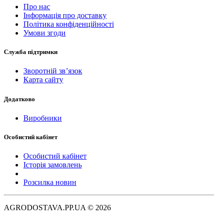
Про нас
Інформація про доставку
Політика конфіденційності
Умови згоди
Служба підтримки
Зворотній зв’язок
Карта сайту
Додатково
Виробники
Особистий кабінет
Особистий кабінет
Історія замовлень
Розсилка новин
AGRODOSTAVA.PP.UA © 2026