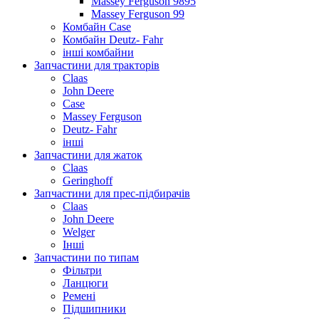
Massey Ferguson 9895
Massey Ferguson 99
Комбайн Case
Комбайн Deutz- Fahr
інші комбайни
Запчастини для тракторів
Claas
John Deere
Case
Massey Ferguson
Deutz- Fahr
інші
Запчастини для жаток
Claas
Geringhoff
Запчастини для прес-підбирачів
Claas
John Deere
Welger
Інші
Запчастини по типам
Фільтри
Ланцюги
Ремені
Підшипники