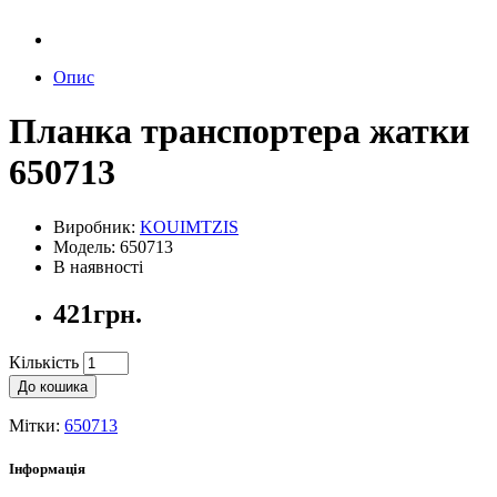
Опис
Планка транспортера жатки
650713
Виробник:
KOUIMTZIS
Модель: 650713
В наявності
421грн.
Кількість
До кошика
Мітки:
650713
Інформація