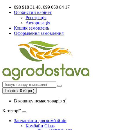
098 918 31 48, 099 050 84 17
Особистий кабінет
Реєстрація
Авторизація
Кошик замовлень
Оформлення замовлення
Товарів: 0 (0грн.)
В кошику немає товарів :(
Категорії
Запчастини для комбайнів
Комбайн Claas