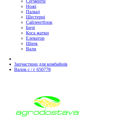
Сегменти
Ножі
Пальці
Шестерні
Сайлентблок
Бичі
Коса жатки
Елеватор
Шнек
Вали
Запчастини для комбайнів
Валок с / г 650778