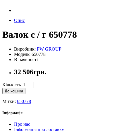
Опис
Валок с / г 650778
Виробник:
PW GROUP
Модель: 650778
В наявності
32 506грн.
Кількість
До кошика
Мітки:
650778
Інформація
Про нас
Інформація про доставку