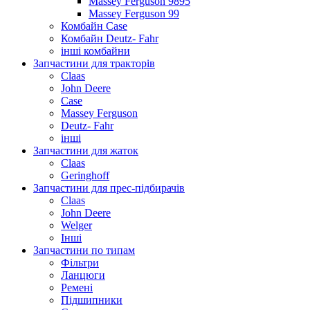
Massey Ferguson 9895
Massey Ferguson 99
Комбайн Case
Комбайн Deutz- Fahr
інші комбайни
Запчастини для тракторів
Claas
John Deere
Case
Massey Ferguson
Deutz- Fahr
інші
Запчастини для жаток
Claas
Geringhoff
Запчастини для прес-підбирачів
Claas
John Deere
Welger
Інші
Запчастини по типам
Фільтри
Ланцюги
Ремені
Підшипники