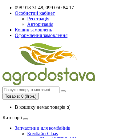
098 918 31 48, 099 050 84 17
Особистий кабінет
Реєстрація
Авторизація
Кошик замовлень
Оформлення замовлення
Товарів: 0 (0грн.)
В кошику немає товарів :(
Категорії
Запчастини для комбайнів
Комбайн Claas