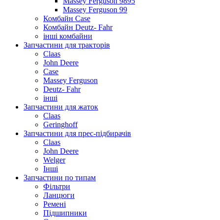
Massey Ferguson 9895
Massey Ferguson 99
Комбайн Case
Комбайн Deutz- Fahr
інші комбайни
Запчастини для тракторів
Claas
John Deere
Case
Massey Ferguson
Deutz- Fahr
інші
Запчастини для жаток
Claas
Geringhoff
Запчастини для прес-підбирачів
Claas
John Deere
Welger
Інші
Запчастини по типам
Фільтри
Ланцюги
Ремені
Підшипники