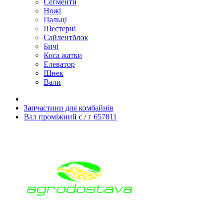
Сегменти
Ножі
Пальці
Шестерні
Сайлентблок
Бичі
Коса жатки
Елеватор
Шнек
Вали
Запчастини для комбайнів
Вал проміжний с / г 657811