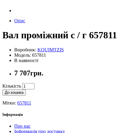
Опис
Вал проміжний с / г 657811
Виробник:
KOUIMTZIS
Модель: 657811
В наявності
7 707грн.
Кількість
До кошика
Мітки:
657811
Інформація
Про нас
Інформація про доставку