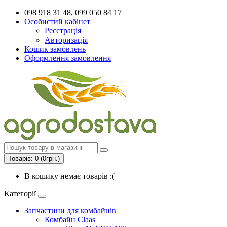
098 918 31 48, 099 050 84 17
Особистий кабінет
Реєстрація
Авторизація
Кошик замовлень
Оформлення замовлення
Товарів: 0 (0грн.)
В кошику немає товарів :(
Категорії
Запчастини для комбайнів
Комбайн Claas