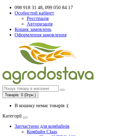
098 918 31 48, 099 050 84 17
Особистий кабінет
Реєстрація
Авторизація
Кошик замовлень
Оформлення замовлення
Товарів: 0 (0грн.)
В кошику немає товарів :(
Категорії
Запчастини для комбайнів
Комбайн Claas