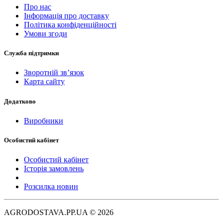
Про нас
Інформація про доставку
Політика конфіденційності
Умови згоди
Служба підтримки
Зворотній зв’язок
Карта сайту
Додатково
Виробники
Особистий кабінет
Особистий кабінет
Історія замовлень
Розсилка новин
AGRODOSTAVA.PP.UA © 2026