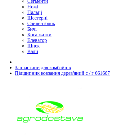
Сегменти
Ножі
Пальці
Шестерні
Сайлентблок
Бичі
Коса жатки
Елеватор
Шнек
Вали
Запчастини для комбайнів
Підшипник ковзання дерев'яний с / г 661667