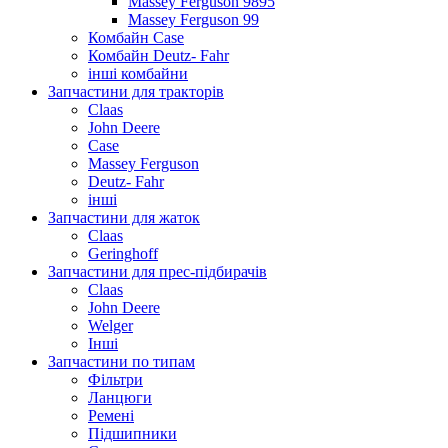
Massey Ferguson 9895
Massey Ferguson 99
Комбайн Case
Комбайн Deutz- Fahr
інші комбайни
Запчастини для тракторів
Claas
John Deere
Case
Massey Ferguson
Deutz- Fahr
інші
Запчастини для жаток
Claas
Geringhoff
Запчастини для прес-підбирачів
Claas
John Deere
Welger
Інші
Запчастини по типам
Фільтри
Ланцюги
Ремені
Підшипники