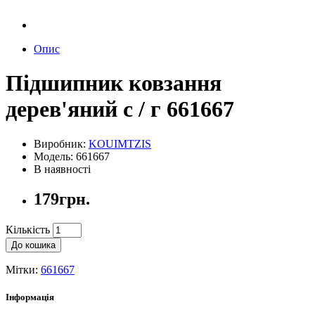
Опис
Підшипник ковзання
дерев'яний с / г 661667
Виробник:
KOUIMTZIS
Модель: 661667
В наявності
179грн.
Кількість
До кошика
Мітки:
661667
Інформація