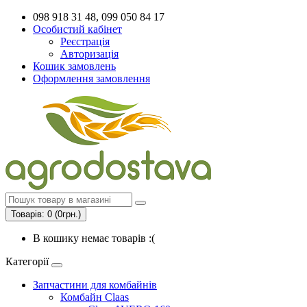
098 918 31 48, 099 050 84 17
Особистий кабінет
Реєстрація
Авторизація
Кошик замовлень
Оформлення замовлення
Товарів: 0 (0грн.)
В кошику немає товарів :(
Категорії
Запчастини для комбайнів
Комбайн Claas