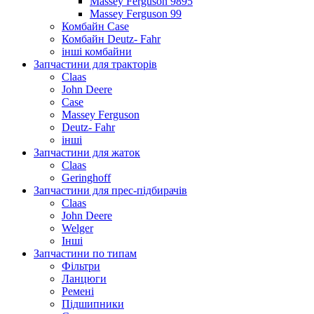
Massey Ferguson 9895
Massey Ferguson 99
Комбайн Case
Комбайн Deutz- Fahr
інші комбайни
Запчастини для тракторів
Claas
John Deere
Case
Massey Ferguson
Deutz- Fahr
інші
Запчастини для жаток
Claas
Geringhoff
Запчастини для прес-підбирачів
Claas
John Deere
Welger
Інші
Запчастини по типам
Фільтри
Ланцюги
Ремені
Підшипники