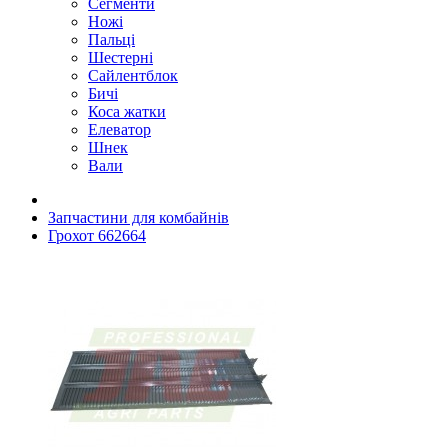
Сегменти
Ножі
Пальці
Шестерні
Сайлентблок
Бичі
Коса жатки
Елеватор
Шнек
Вали
Запчастини для комбайнів
Грохот 662664