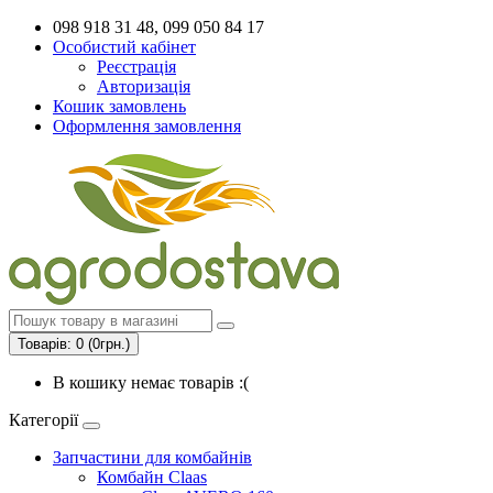
098 918 31 48, 099 050 84 17
Особистий кабінет
Реєстрація
Авторизація
Кошик замовлень
Оформлення замовлення
Товарів: 0 (0грн.)
В кошику немає товарів :(
Категорії
Запчастини для комбайнів
Комбайн Claas