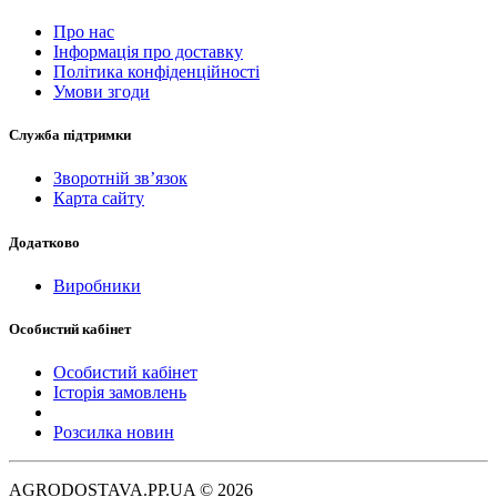
Про нас
Інформація про доставку
Політика конфіденційності
Умови згоди
Служба підтримки
Зворотній зв’язок
Карта сайту
Додатково
Виробники
Особистий кабінет
Особистий кабінет
Історія замовлень
Розсилка новин
AGRODOSTAVA.PP.UA © 2026