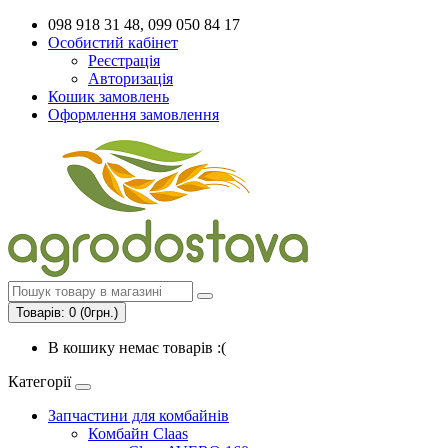
098 918 31 48, 099 050 84 17
Особистий кабінет
Реєстрація
Авторизація
Кошик замовлень
Оформлення замовлення
Товарів: 0 (0грн.)
В кошику немає товарів :(
Категорії
Запчастини для комбайнів
Комбайн Claas