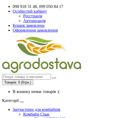
098 918 31 48, 099 050 84 17
Особистий кабінет
Реєстрація
Авторизація
Кошик замовлень
Оформлення замовлення
Товарів: 0 (0грн.)
В кошику немає товарів :(
Категорії
Запчастини для комбайнів
Комбайн Claas