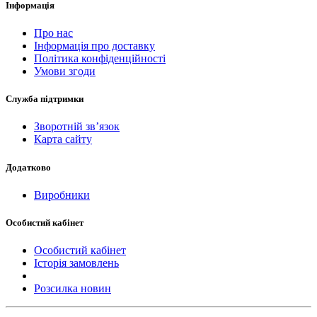
Інформація
Про нас
Інформація про доставку
Політика конфіденційності
Умови згоди
Служба підтримки
Зворотній зв’язок
Карта сайту
Додатково
Виробники
Особистий кабінет
Особистий кабінет
Історія замовлень
Розсилка новин