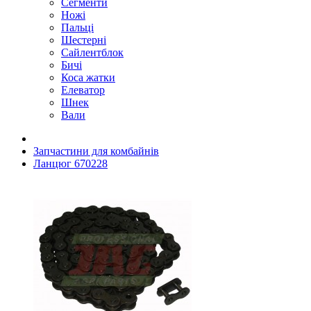
Сегменти
Ножі
Пальці
Шестерні
Сайлентблок
Бичі
Коса жатки
Елеватор
Шнек
Вали
Запчастини для комбайнів
Ланцюг 670228