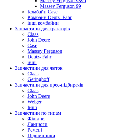
Massey Ferguson 9895
Massey Ferguson 99
Комбайн Case
Комбайн Deutz- Fahr
інші комбайни
Запчастини для тракторів
Claas
John Deere
Case
Massey Ferguson
Deutz- Fahr
інші
Запчастини для жаток
Claas
Geringhoff
Запчастини для прес-підбирачів
Claas
John Deere
Welger
Інші
Запчастини по типам
Фільтри
Ланцюги
Ремені
Підшипники