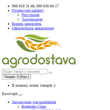
098 918 31 48, 099 050 84 17
Особистий кабінет
Реєстрація
Авторизація
Кошик замовлень
Оформлення замовлення
Товарів: 0 (0грн.)
В кошику немає товарів :(
Категорії
Запчастини для комбайнів
Комбайн Claas