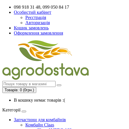
098 918 31 48, 099 050 84 17
Особистий кабінет
Реєстрація
Авторизація
Кошик замовлень
Оформлення замовлення
Товарів: 0 (0грн.)
В кошику немає товарів :(
Категорії
Запчастини для комбайнів
Комбайн Claas