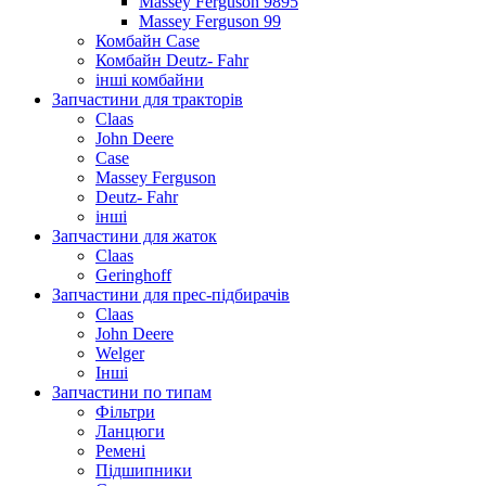
Massey Ferguson 9895
Massey Ferguson 99
Комбайн Case
Комбайн Deutz- Fahr
інші комбайни
Запчастини для тракторів
Claas
John Deere
Case
Massey Ferguson
Deutz- Fahr
інші
Запчастини для жаток
Claas
Geringhoff
Запчастини для прес-підбирачів
Claas
John Deere
Welger
Інші
Запчастини по типам
Фільтри
Ланцюги
Ремені
Підшипники