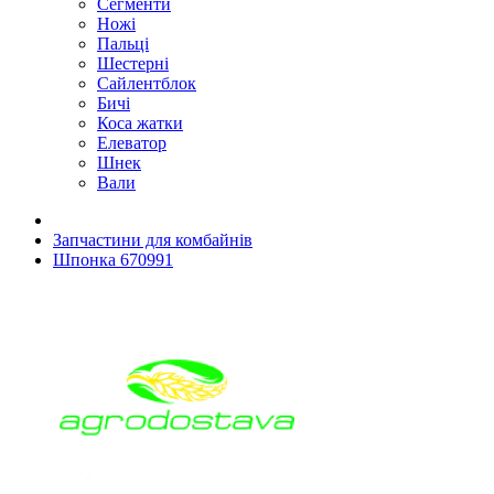
Сегменти
Ножі
Пальці
Шестерні
Сайлентблок
Бичі
Коса жатки
Елеватор
Шнек
Вали
Запчастини для комбайнів
Шпонка 670991