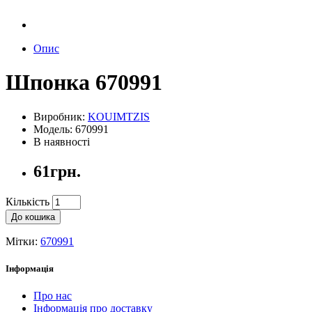
Опис
Шпонка 670991
Виробник:
KOUIMTZIS
Модель: 670991
В наявності
61грн.
Кількість
До кошика
Мітки:
670991
Інформація
Про нас
Інформація про доставку