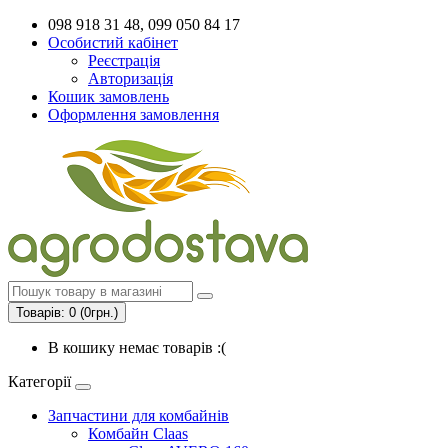
098 918 31 48, 099 050 84 17
Особистий кабінет
Реєстрація
Авторизація
Кошик замовлень
Оформлення замовлення
Товарів: 0 (0грн.)
В кошику немає товарів :(
Категорії
Запчастини для комбайнів
Комбайн Claas