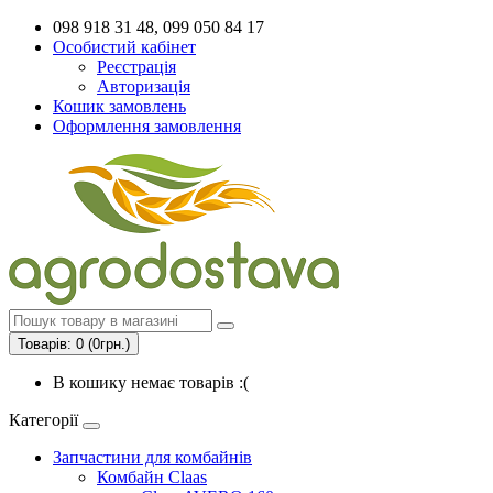
098 918 31 48, 099 050 84 17
Особистий кабінет
Реєстрація
Авторизація
Кошик замовлень
Оформлення замовлення
Товарів: 0 (0грн.)
В кошику немає товарів :(
Категорії
Запчастини для комбайнів
Комбайн Claas