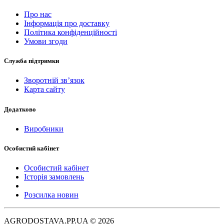
Про нас
Інформація про доставку
Політика конфіденційності
Умови згоди
Служба підтримки
Зворотній зв’язок
Карта сайту
Додатково
Виробники
Особистий кабінет
Особистий кабінет
Історія замовлень
Розсилка новин
AGRODOSTAVA.PP.UA © 2026