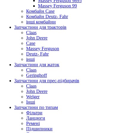
Massey Ferguson 9895
Massey Ferguson 99
Комбайн Case
Комбайн Deutz- Fahr
інші комбайни
Запчастини для тракторів
Claas
John Deere
Case
Massey Ferguson
Deutz- Fahr
інші
Запчастини для жаток
Claas
Geringhoff
Запчастини для прес-підбирачів
Claas
John Deere
Welger
Інші
Запчастини по типам
Фільтри
Ланцюги
Ремені
Підшипники