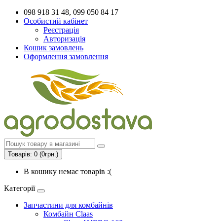
098 918 31 48, 099 050 84 17
Особистий кабінет
Реєстрація
Авторизація
Кошик замовлень
Оформлення замовлення
Товарів: 0 (0грн.)
В кошику немає товарів :(
Категорії
Запчастини для комбайнів
Комбайн Claas