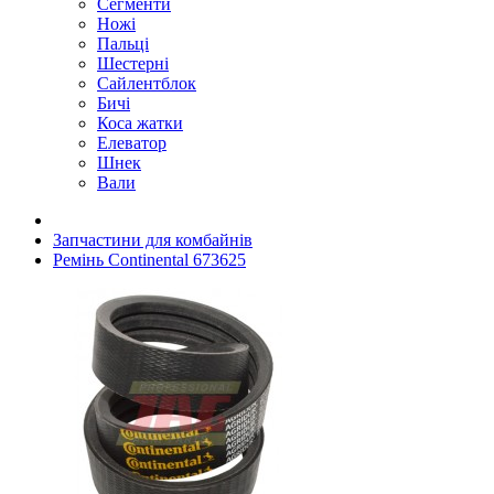
Сегменти
Ножі
Пальці
Шестерні
Сайлентблок
Бичі
Коса жатки
Елеватор
Шнек
Вали
Запчастини для комбайнів
Ремінь Continental 673625