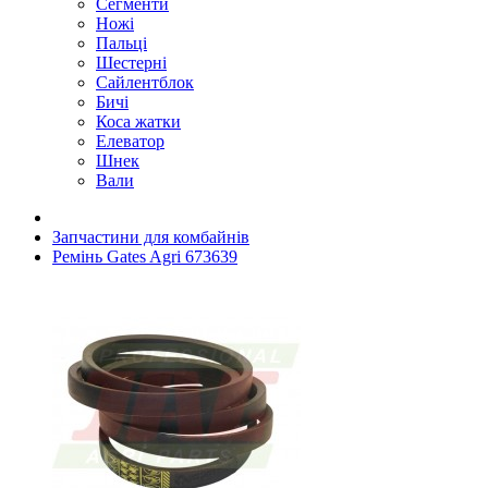
Сегменти
Ножі
Пальці
Шестерні
Сайлентблок
Бичі
Коса жатки
Елеватор
Шнек
Вали
Запчастини для комбайнів
Ремінь Gates Agri 673639