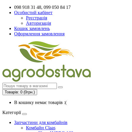
098 918 31 48, 099 050 84 17
Особистий кабінет
Реєстрація
Авторизація
Кошик замовлень
Оформлення замовлення
Товарів: 0 (0грн.)
В кошику немає товарів :(
Категорії
Запчастини для комбайнів
Комбайн Claas