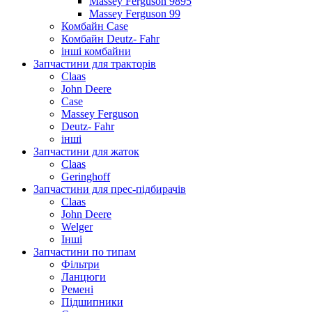
Massey Ferguson 9895
Massey Ferguson 99
Комбайн Case
Комбайн Deutz- Fahr
інші комбайни
Запчастини для тракторів
Claas
John Deere
Case
Massey Ferguson
Deutz- Fahr
інші
Запчастини для жаток
Claas
Geringhoff
Запчастини для прес-підбирачів
Claas
John Deere
Welger
Інші
Запчастини по типам
Фільтри
Ланцюги
Ремені
Підшипники