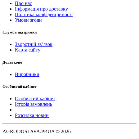
Про нас
Інформація про доставку
Політика конфіденційності
Умови згоди
Служба підтримки
Зворотній зв’язок
Карта сайту
Додатково
Виробники
Особистий кабінет
Особистий кабінет
Історія замовлень
Розсилка новин
AGRODOSTAVA.PP.UA © 2026