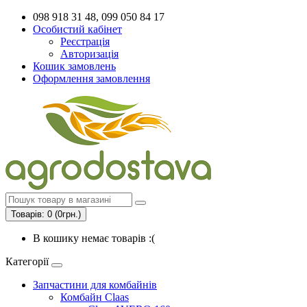
098 918 31 48, 099 050 84 17
Особистий кабінет
Реєстрація
Авторизація
Кошик замовлень
Оформлення замовлення
Товарів: 0 (0грн.)
В кошику немає товарів :(
Категорії
Запчастини для комбайнів
Комбайн Claas