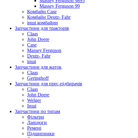
Massey Ferguson 9895
Massey Ferguson 99
Комбайн Case
Комбайн Deutz- Fahr
інші комбайни
Запчастини для тракторів
Claas
John Deere
Case
Massey Ferguson
Deutz- Fahr
інші
Запчастини для жаток
Claas
Geringhoff
Запчастини для прес-підбирачів
Claas
John Deere
Welger
Інші
Запчастини по типам
Фільтри
Ланцюги
Ремені
Підшипники