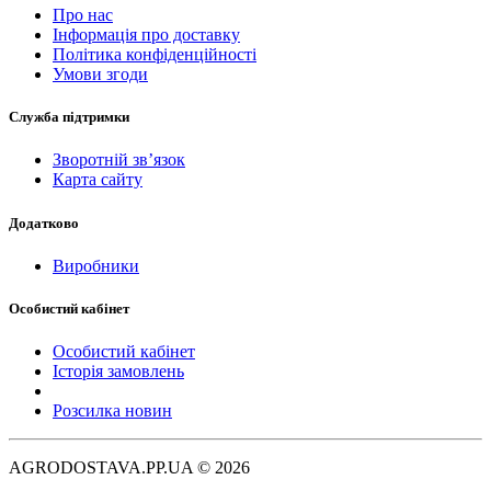
Про нас
Інформація про доставку
Політика конфіденційності
Умови згоди
Служба підтримки
Зворотній зв’язок
Карта сайту
Додатково
Виробники
Особистий кабінет
Особистий кабінет
Історія замовлень
Розсилка новин
AGRODOSTAVA.PP.UA © 2026