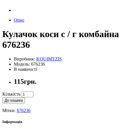
Опис
Кулачок коси с / г комбайна
676236
Виробник:
KOUIMTZIS
Модель: 676236
В наявності
115грн.
Кількість
До кошика
Мітки:
676236
Інформація