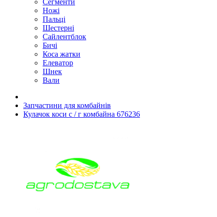
Сегменти
Ножі
Пальці
Шестерні
Сайлентблок
Бичі
Коса жатки
Елеватор
Шнек
Вали
Запчастини для комбайнів
Кулачок коси с / г комбайна 676236