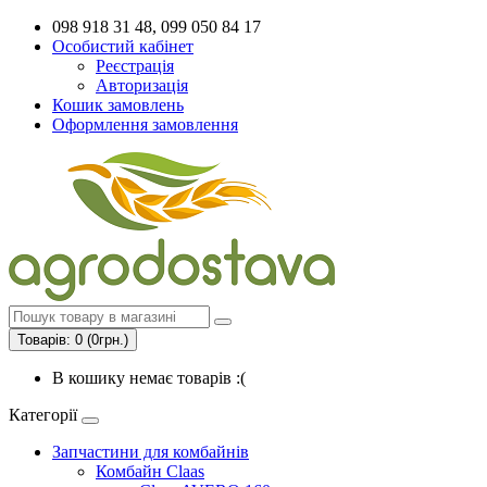
098 918 31 48, 099 050 84 17
Особистий кабінет
Реєстрація
Авторизація
Кошик замовлень
Оформлення замовлення
Товарів: 0 (0грн.)
В кошику немає товарів :(
Категорії
Запчастини для комбайнів
Комбайн Claas