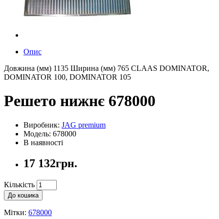
Опис
Довжина (мм) 1135 Ширина (мм) 765 CLAAS DOMINATOR,
DOMINATOR 100, DOMINATOR 105
Решето нижнє 678000
Виробник:
JAG premium
Модель: 678000
В наявності
17 132грн.
Кількість
До кошика
Мітки:
678000