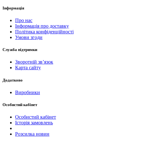
Інформація
Про нас
Інформація про доставку
Політика конфіденційності
Умови згоди
Служба підтримки
Зворотній зв’язок
Карта сайту
Додатково
Виробники
Особистий кабінет
Особистий кабінет
Історія замовлень
Розсилка новин