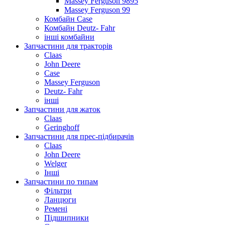
Massey Ferguson 9895
Massey Ferguson 99
Комбайн Case
Комбайн Deutz- Fahr
інші комбайни
Запчастини для тракторів
Claas
John Deere
Case
Massey Ferguson
Deutz- Fahr
інші
Запчастини для жаток
Claas
Geringhoff
Запчастини для прес-підбирачів
Claas
John Deere
Welger
Інші
Запчастини по типам
Фільтри
Ланцюги
Ремені
Підшипники