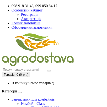
098 918 31 48, 099 050 84 17
Особистий кабінет
Реєстрація
Авторизація
Кошик замовлень
Оформлення замовлення
Товарів: 0 (0грн.)
В кошику немає товарів :(
Категорії
Запчастини для комбайнів
Комбайн Claas