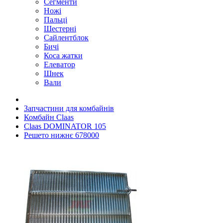
Сегменти
Ножі
Пальці
Шестерні
Сайлентблок
Бичі
Коса жатки
Елеватор
Шнек
Вали
Запчастини для комбайнів
Комбайн Claas
Claas DOMINATOR 105
Решето нижнє 678000