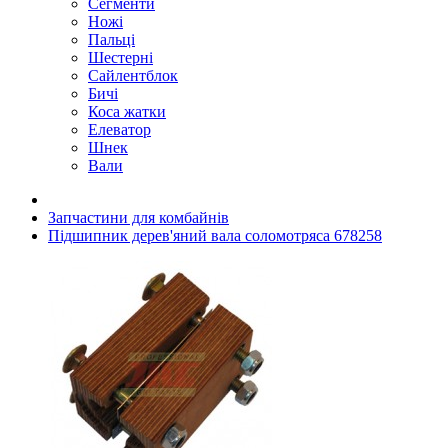
Сегменти
Ножі
Пальці
Шестерні
Сайлентблок
Бичі
Коса жатки
Елеватор
Шнек
Вали
Запчастини для комбайнів
Підшипник дерев'яний вала соломотряса 678258