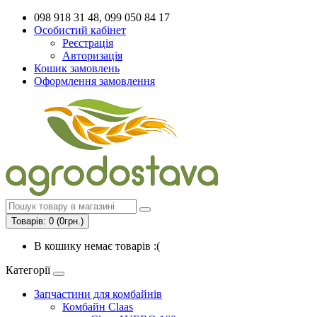
098 918 31 48, 099 050 84 17
Особистий кабінет
Реєстрація
Авторизація
Кошик замовлень
Оформлення замовлення
Товарів: 0 (0грн.)
В кошику немає товарів :(
Категорії
Запчастини для комбайнів
Комбайн Claas