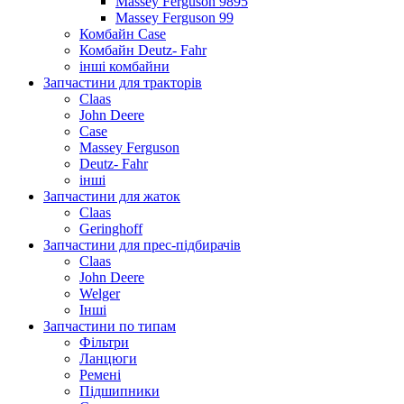
Massey Ferguson 9895
Massey Ferguson 99
Комбайн Case
Комбайн Deutz- Fahr
інші комбайни
Запчастини для тракторів
Claas
John Deere
Case
Massey Ferguson
Deutz- Fahr
інші
Запчастини для жаток
Claas
Geringhoff
Запчастини для прес-підбирачів
Claas
John Deere
Welger
Інші
Запчастини по типам
Фільтри
Ланцюги
Ремені
Підшипники