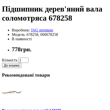
Підшипник дерев'яний вала
соломотряса 678258
Виробник:
JAG premium
Модель: 678258, 000678258
В наявності
778грн.
Кількість
До кошика
Рекомендовані товари