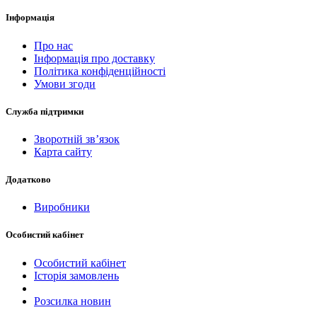
Інформація
Про нас
Інформація про доставку
Політика конфіденційності
Умови згоди
Служба підтримки
Зворотній зв’язок
Карта сайту
Додатково
Виробники
Особистий кабінет
Особистий кабінет
Історія замовлень
Розсилка новин