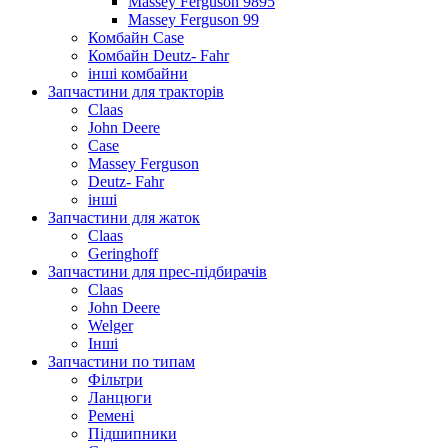
Massey Ferguson 9895
Massey Ferguson 99
Комбайн Case
Комбайн Deutz- Fahr
інші комбайни
Запчастини для тракторів
Claas
John Deere
Case
Massey Ferguson
Deutz- Fahr
інші
Запчастини для жаток
Claas
Geringhoff
Запчастини для прес-підбирачів
Claas
John Deere
Welger
Інші
Запчастини по типам
Фільтри
Ланцюги
Ремені
Підшипники