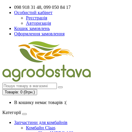
098 918 31 48, 099 050 84 17
Особистий кабінет
Реєстрація
Авторизація
Кошик замовлень
Оформлення замовлення
Товарів: 0 (0грн.)
В кошику немає товарів :(
Категорії
Запчастини для комбайнів
Комбайн Claas