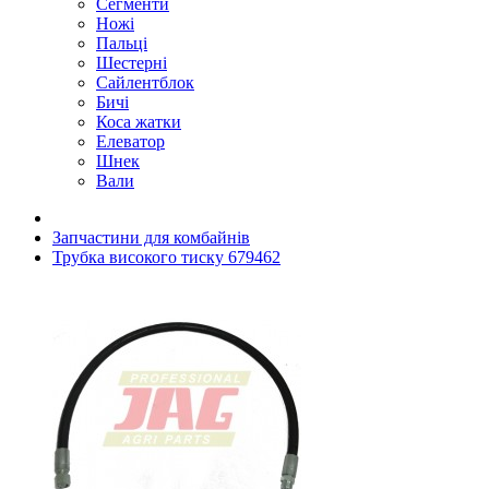
Сегменти
Ножі
Пальці
Шестерні
Сайлентблок
Бичі
Коса жатки
Елеватор
Шнек
Вали
Запчастини для комбайнів
Трубка високого тиску 679462