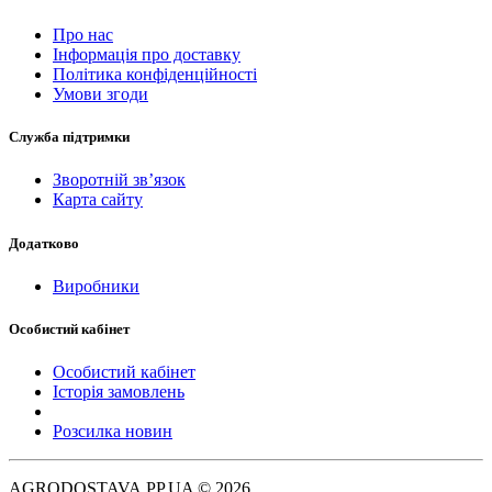
Про нас
Інформація про доставку
Політика конфіденційності
Умови згоди
Служба підтримки
Зворотній зв’язок
Карта сайту
Додатково
Виробники
Особистий кабінет
Особистий кабінет
Історія замовлень
Розсилка новин
AGRODOSTAVA.PP.UA © 2026