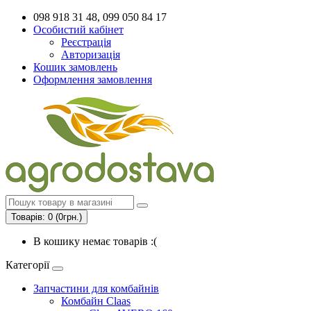
098 918 31 48, 099 050 84 17
Особистий кабінет
Реєстрація
Авторизація
Кошик замовлень
Оформлення замовлення
Товарів: 0 (0грн.)
В кошику немає товарів :(
Категорії
Запчастини для комбайнів
Комбайн Claas