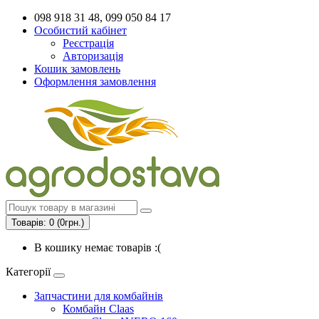
098 918 31 48, 099 050 84 17
Особистий кабінет
Реєстрація
Авторизація
Кошик замовлень
Оформлення замовлення
Товарів: 0 (0грн.)
В кошику немає товарів :(
Категорії
Запчастини для комбайнів
Комбайн Claas