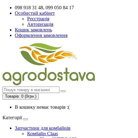
098 918 31 48, 099 050 84 17
Особистий кабінет
Реєстрація
Авторизація
Кошик замовлень
Оформлення замовлення
Товарів: 0 (0грн.)
В кошику немає товарів :(
Категорії
Запчастини для комбайнів
Комбайн Claas