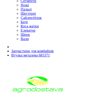
Сегменти
Ножі
Пальці
Шестерні
Сайлентблок
Бичі
Коса жатки
Елеватор
Шнек
Вали
Запчастини для комбайнів
Втулка металева 683371