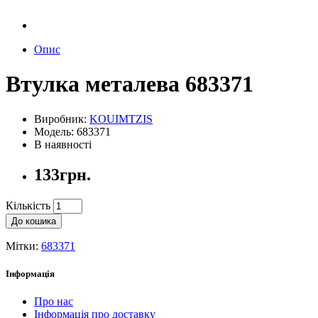
Опис
Втулка металева 683371
Виробник:
KOUIMTZIS
Модель: 683371
В наявності
133грн.
Кількість
До кошика
Мітки:
683371
Інформація
Про нас
Інформація про доставку