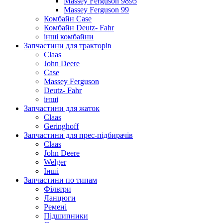
Massey Ferguson 9895
Massey Ferguson 99
Комбайн Case
Комбайн Deutz- Fahr
інші комбайни
Запчастини для тракторів
Claas
John Deere
Case
Massey Ferguson
Deutz- Fahr
інші
Запчастини для жаток
Claas
Geringhoff
Запчастини для прес-підбирачів
Claas
John Deere
Welger
Інші
Запчастини по типам
Фільтри
Ланцюги
Ремені
Підшипники